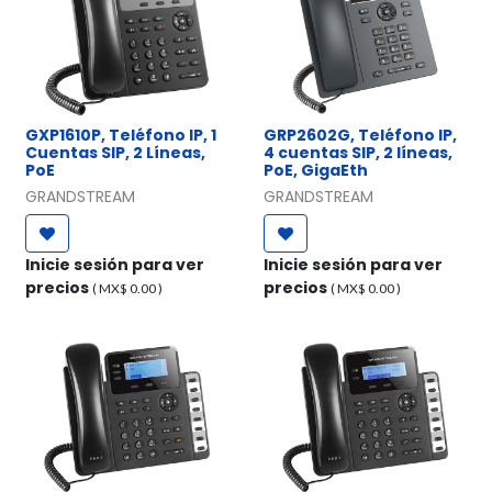
GXP1610P, Teléfono IP, 1
GRP2602G, Teléfono IP,
Cuentas SIP, 2 Líneas,
4 cuentas SIP, 2 líneas,
PoE
PoE, GigaEth
GRANDSTREAM
GRANDSTREAM
Inicie sesión para ver
Inicie sesión para ver
precios
precios
( MX$
0.00
)
( MX$
0.00
)