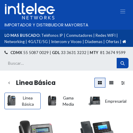
IMPORTADOR Y DISTRIBUIDOR MAYORISTA
LO MAS BUSCADO:
Teléfonos IP
|
Conmutadores
|
Redes WIFI
|
Networking
|
4G/LTE/5G
|
Intercom y Voceo
|
Diademas
|
Ofertas
|
​
CDMX
55 5087 0029 |
GDL
33 3631 3232 |
MTY
81 3674 9599
Linea Básica
Linea
Gama
Empresarial
Básica
Media