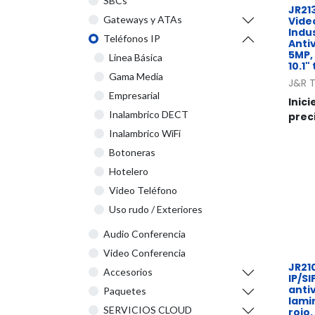
SBCs
JR21
Gateways y ATAs
Vide
Indus
Teléfonos IP
Anti
5MP,
Linea Básica
10.1"
Gama Media
J&R 
Empresarial
Inici
Inalambrico DECT
prec
Inalambrico WiFi
Botoneras
Hotelero
Video Teléfono
Uso rudo / Exteriores
Audio Conferencia
Video Conferencia
JR21
Accesorios
IP/SI
anti
Paquetes
lamin
SERVICIOS CLOUD
rojo,