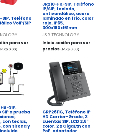
JR210-FK-SIP, Teléfono
IP/SIP, teclado,
antivandálico, acero
-SIP, Teléfono
laminado en frio, color
álico VoIP/SIP
rojo, IP65,
300x180x161mm
HNOLOGY
J&R TECHNOLOGY
esión para ver
Inicie sesión para ver
precios
( MX$
0.00
)
( MX$
0.00
)
HB-SIP,
 SIP a prueba
GRP2611G, Teléfono IP
siones,
HD Carrier-Grade, 3
, con teclas,
cuentas SIP, LCD 2.8"
, con sirena y
color. 2 x GigaEth con
incluido,
PoE, adaptador