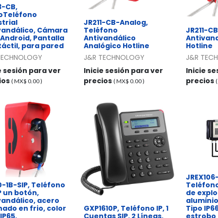
3-CB,
oTeléfono
trial
JR211-CB-Analog,
vandálico, Cámara
Teléfono
JR211-CB
 Android, Pantalla
Antivandálico
Antivand
 táctil, para pared
Analógico Hotline
Hotline
TECHNOLOGY
J&R TECHNOLOGY
J&R TEC
e sesión para ver
Inicie sesión para ver
Inicie s
ios
precios
precios
( MX$
0.00
)
( MX$
0.00
)
JREX106-
0-1B-SIP, Teléfono
Teléfono
P un botón,
de explo
vandálico, acero
aluminio
ado en frio, color
GXP1610P, Teléfono IP, 1
Tipo IP66
 IP65,
Cuentas SIP, 2 Líneas,
estrobo 