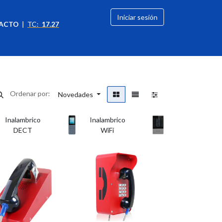
Iniciar sesión
ACTO
|
TC:
17.27
citación
OFERTAS
Ordenar por:
Novedades
Inalambrico
Inalambrico
Botoneras
DECT
WiFi