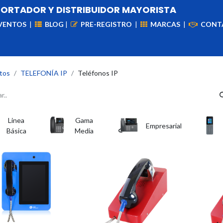
PORTADOR Y DISTRIBUIDOR MAYORISTA
VENTOS
|
BLOG
|
PRE-REGISTRO
|
MARCAS
|
CONT
iademas
Cableado
VIdeovigilancia
Enlaces
Capa
tos
TELEFONÍA IP
Teléfonos IP
Linea
Gama
Empresarial
Básica
Media