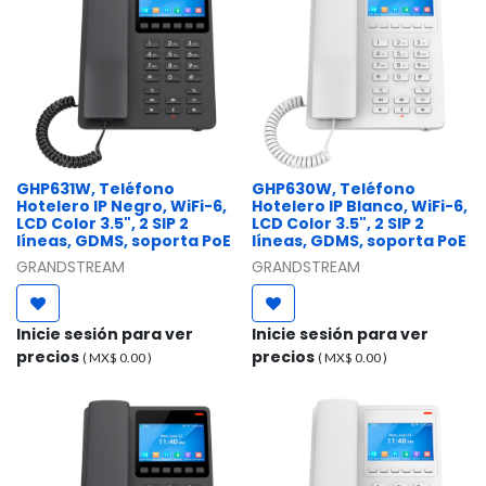
GHP631W, Teléfono
GHP630W, Teléfono
Hotelero IP Negro, WiFi-6,
Hotelero IP Blanco, WiFi-6,
LCD Color 3.5", 2 SIP 2
LCD Color 3.5", 2 SIP 2
líneas, GDMS, soporta PoE
líneas, GDMS, soporta PoE
GRANDSTREAM
GRANDSTREAM
Inicie sesión para ver
Inicie sesión para ver
precios
precios
( MX$
0.00
)
( MX$
0.00
)