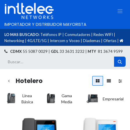
IMPORTADOR Y DISTRIBUIDOR MAYORISTA
LO MAS BUSCADO:
Teléfonos IP
|
Conmutadores
|
Redes WIFI
|
Networking
|
4G/LTE/5G
|
Intercom y Voceo
|
Diademas
|
Ofertas
|
​
CDMX
55 5087 0029 |
GDL
33 3631 3232 |
MTY
81 3674 9599
Hotelero
Linea
Gama
Empresarial
Básica
Media