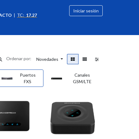
Iniciar sesión
ACTO
|
TC:
17.27
citación
OFERTAS
Ordenar por:
Novedades
Puertos
Canales
FXS
GSM/LTE