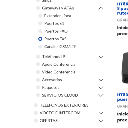
SBCs
HT81
Gateways y ATAs
8 pu
rute
Extender Línea
GRAN
Puertos E1
Inici
Puertos FXO
prec
Puertos FXS
Canales GSM/LTE
Teléfonos IP
Audio Conferencia
Video Conferencia
Accesorios
Paquetes
HT80
SERVICIOS CLOUD
puer
TELEFONOS EXTERIORES
GRAN
VOCEO E INTERCOM
Inici
prec
OFERTAS