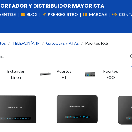
PORTADOR Y DISTRIBUIDOR MAYORISTA
VENTOS
|
BLOG
|
PRE-REGISTRO
|
MARCAS
|
CONT
iademas
Cableado
VIdeovigilancia
Enlaces
Capa
tos
TELEFONÍA IP
Gateways y ATAs
Puertos FXS
Extender
Puertos
Puertos
Línea
E1
FXO