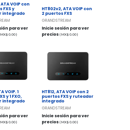
 ATA VOIP con
s FXS y
HT802v2, ATA VOIP con
r integrado
2 puertos FXS
REAM
GRANDSTREAM
esión para ver
Inicie sesión para ver
precios
( MX$
0.00
)
( MX$
0.00
)
A VOIP. 1
HT812, ATA VOIP con 2
XS y 1 FXO,
puertos FXS y ruteador
r integrado
integrado
REAM
GRANDSTREAM
esión para ver
Inicie sesión para ver
precios
( MX$
0.00
)
( MX$
0.00
)