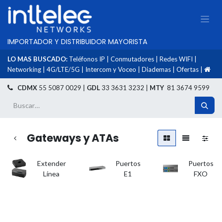
IMPORTADOR Y DISTRIBUIDOR MAYORISTA
LO MAS BUSCADO:
Teléfonos IP
|
Conmutadores
|
Redes WIFI
|
Networking
|
4G/LTE/5G
|
Intercom y Voceo
|
Diademas
|
Ofertas
|
​
CDMX
55 5087 0029 |
GDL
33 3631 3232 |
MTY
81 3674 9599
Gateways y ATAs
Extender
Puertos
Puertos
Línea
E1
FXO