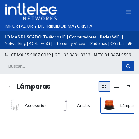
IMPORTADOR Y DISTRIBUIDOR MAYORISTA
LO MAS BUSCADO:
Teléfonos IP
|
Conmutadores
|
Redes WIFI
|
Networking
|
4G/LTE/5G
|
Intercom y Voceo
|
Diademas
|
Ofertas
|
​
CDMX
55 5087 0029 |
GDL
33 3631 3232 |
MTY
81 3674 9599
Lámparas
Accesorios
Anclas
Lámparas