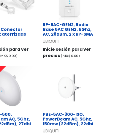
RP-5AC-GEN2, Radio
 Conector
Base 5AC GEN2, 5Ghz,
 aterrizado
AC, 28dBm, 2 x RP-SMA
UBIQUITI
esión para ver
Inicie sesión para ver
precios
( MX$
0.00
)
( MX$
0.00
)
-500,
PBE-5AC-300-ISO,
am AC, 5Ghz,
PowerBeam AC, 5Ghz,
22dBm), 27dbi
150mw (22dBm), 22dbi
UBIQUITI