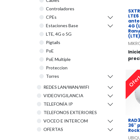
Cables
Controladores
SXTR
LTE6
CPEs
ante
4G (L
Estaciones Base
Ranu
LTE, 4G o 5G
(LTE
Pigtails
MIKR
PoE
Inici
prec
PoE Multiple
Proteccion
Ofer
Torres
REDES LAN/WAN/WIFI
VIDEOVIGILANCIA
TELEFONÍA IP
TELEFONOS EXTERIORES
RAD3
VOCEO E INTERCOM
36''
OFERTAS
Rock
UBIQU