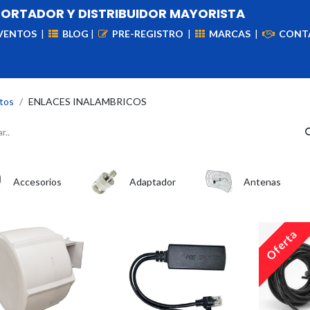
PORTADOR Y DISTRIBUIDOR MAYORISTA
VENTOS
|
BLOG
|
PRE-REGISTRO
|
MARCAS
|
CONT
iademas
Cableado
VIdeovigilancia
Enlaces
Capa
tos
ENLACES INALAMBRICOS
Accesorios
Adaptador
Antenas
Oferta