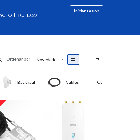
Iniciar sesión
ACTO
|
TC:
17.27
citación
OFERTAS
Ordenar por:
Novedades
Backhaul
Cables
Controladores