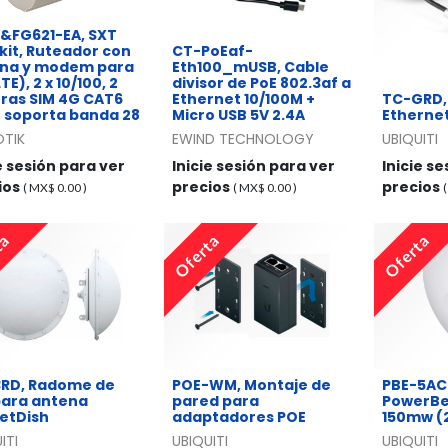
&FG621-EA, SXT
 kit, Ruteador con
CT-PoEaf-
na y modem para
Eth100_mUSB, Cable
TE), 2 x 10/100, 2
divisor de PoE 802.3af a
ras SIM 4G CAT6
Ethernet 10/100M +
TC-GRD,
) soporta banda 28
Micro USB 5V 2.4A
Ethernet
OTIK
EWIND TECHNOLOGY
UBIQUITI
e sesión para ver
Inicie sesión para ver
Inicie s
ios
precios
precios
( MX$
0.00
)
( MX$
0.00
)
ta
Oferta
Oferta
RD, Radome de
POE-WM, Montaje de
PBE-5AC
 para antena
pared para
PowerBe
etDish
adaptadores POE
150mw (
ITI
UBIQUITI
UBIQUITI