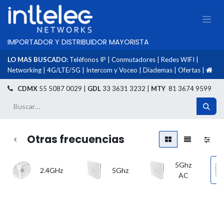
IMPORTADOR Y DISTRIBUIDOR MAYORISTA
LO MAS BUSCADO:
Teléfonos IP
|
Conmutadores
|
Redes WIFI
|
Networking
|
4G/LTE/5G
|
Intercom y Voceo
|
Diademas
|
Ofertas
|
​
CDMX
55 5087 0029 |
GDL
33 3631 3232 |
MTY
81 3674 9599
Otras frecuencias
5Ghz
2.4GHz
5Ghz
AC