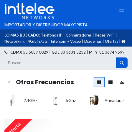
IMPORTADOR Y DISTRIBUIDOR MAYORISTA
LO MAS BUSCADO:
Teléfonos IP
|
Conmutadores
|
Redes WIFI
|
Networking
|
4G/LTE/5G
|
Intercom y Voceo
|
Diademas
|
Ofertas
|
​
CDMX
55 5087 0029 |
GDL
33 3631 3232 |
MTY
81 3674 9599
Otras Frecuencias
2.4GHz
5Ghz
Armaduras
Oferta