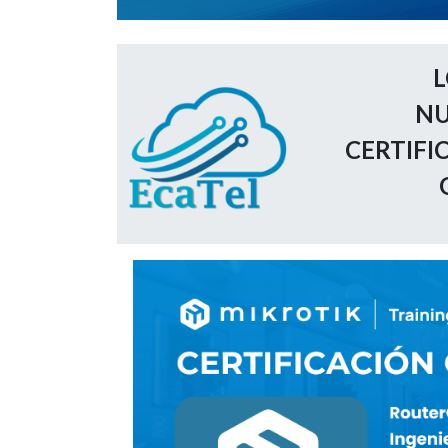
L
NU
CERTIFI