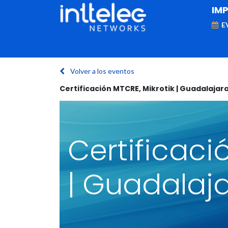
IM
E
MARCAS
Telefonía IP
Networking
D
Volver a los eventos
Certificación MTCRE, Mikrotik | Guadalajar
Certificaci
| Guadalaj