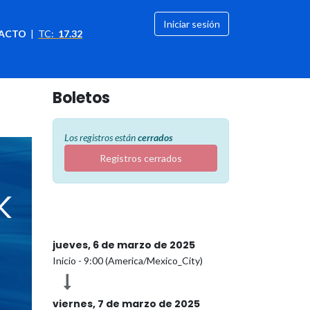
Iniciar sesión
ACTO
|
TC:
17.32
citación
OFERTAS
Boletos
Los registros están
cerrados
Registros cerrados
k
jueves, 6 de marzo de 2025
Inicio -
9:00
(
America/Mexico_City
)
viernes, 7 de marzo de 2025