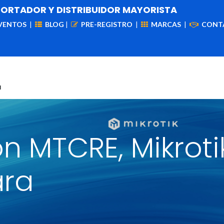
PORTADOR Y DISTRIBUIDOR MAYORISTA
VENTOS
|
BLOG
|
PRE-REGISTRO
|
MARCAS
|
CONT
iademas
Cableado
VIdeovigilancia
Enlaces
Capa
a
ón MTCRE, Mikroti
ara