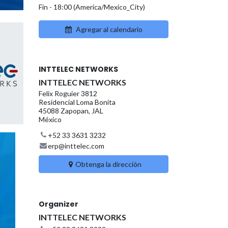
Fin -
18:00
(
America/Mexico_City
)
Agregar al calendario
INTTELEC NETWORKS
INTTELEC NETWORKS
Felix Roguier 3812
Residencial Loma Bonita
45088 Zapopan, JAL
México
+52 33 3631 3232
erp@inttelec.com
Obtenga la dirección
Organizer
INTTELEC NETWORKS