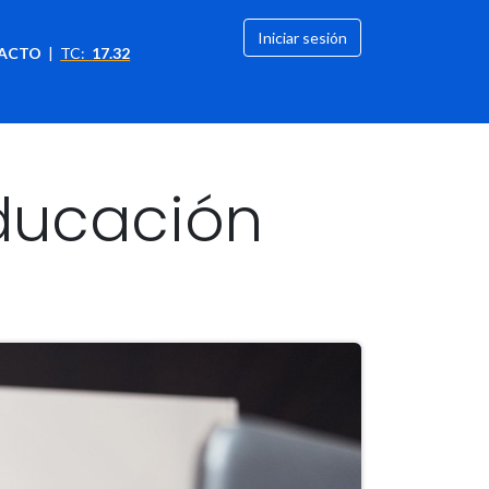
Iniciar sesión
ACTO
|
TC:
17.32
citación
OFERTAS
ducación