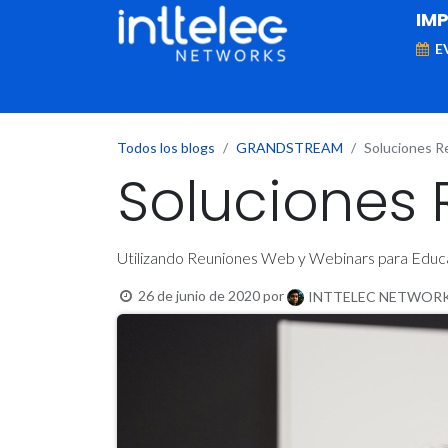
IM
E
MARCAS
Telefonía IP
Networking
D
Todos los blogs
GRANDSTREAM
Soluciones R
Soluciones
Utilizando Reuniones Web y Webinars para Edu
26 de junio de 2020
por
INTTELEC NETWORKS,