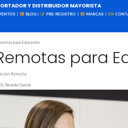
PORTADOR Y DISTRIBUIDOR MAYORISTA
VENTOS
|
BLOG
|
PRE-REGISTRO
|
MARCAS
|
CONT
iademas
Cableado
VIdeovigilancia
Enlaces
Capa
emotas para Educación
 Remotas para E
cación Remota
 Ricardo Garcia