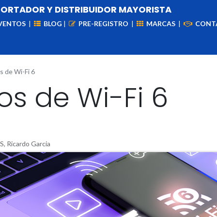
PORTADOR Y DISTRIBUIDOR MAYORISTA
VENTOS
|
BLOG
|
PRE-REGISTRO
|
MARCAS
|
CONT
iademas
Cableado
VIdeovigilancia
Enlaces
Capa
s de Wi-Fi 6
os de Wi-Fi 6
Ricardo Garcia