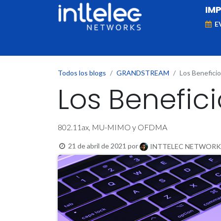
IM
E
MARCAS
Telefonía IP
Networking
D
Todos los blogs
GRANDSTREAM
Los Beneficio
Los Benefici
802.11ax, MU-MIMO y OFDMA
21 de abril de 2021
por
INTTELEC NETWORKS, 