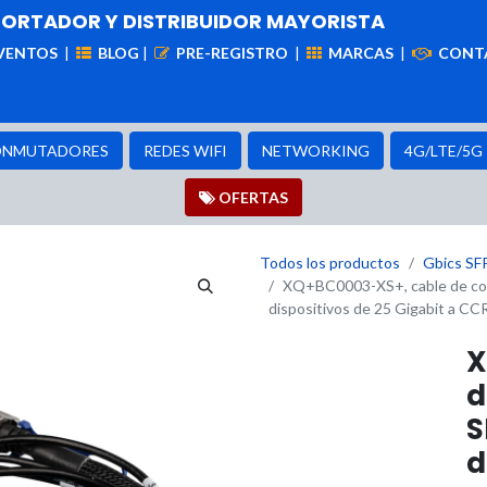
PORTADOR Y DISTRIBUIDOR MAYORISTA
VENTOS
|
BLOG
|
PRE-REGISTRO
|
MARCAS
|
CONT
iademas
Cableado
VIdeovigilancia
Enlaces
Capa
NMUTADORES
REDES WIFI
NETWORKING
4G/LTE/5G
OFER​​​​TAS
Todos los productos
Gbics SF
XQ+BC0003-XS+, cable de con
dispositivos de 25 Gigabit a 
X
d
S
d