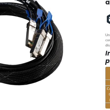
a
Un
con
di
I
p
C