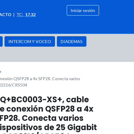
Iniciar sesión
ACTO
|
TC:
17.32
citación
OFERTAS
INTERCOM Y VOCEO
DIADEMAS
P
exión QSFP28 a 4x SFP28. Conecta varios
CCR2216/CRS504
Q+BC0003-XS+, cable
e conexión QSFP28 a 4x
FP28. Conecta varios
ispositivos de 25 Gigabit