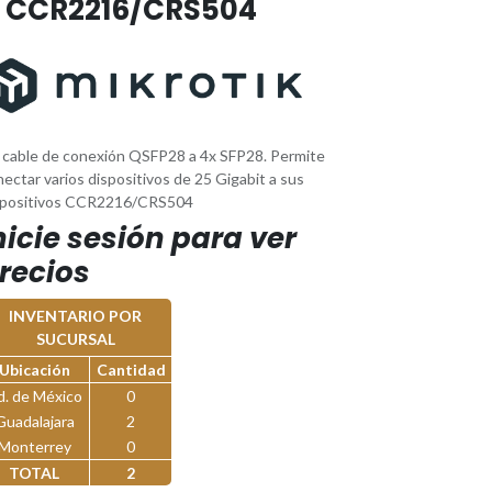
 CCR2216/CRS504
 cable de conexión QSFP28 a 4x SFP28. Permite
ectar varios dispositivos de 25 Gigabit a sus
spositivos CCR2216/CRS504
nicie sesión para ver
recios
INVENTARIO POR
SUCURSAL
Ubicación
Cantidad
d. de México
0
Guadalajara
2
Monterrey
0
TOTAL
2