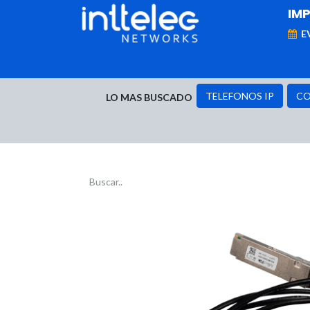
IM
E
MARCAS
Telefonía IP
Networking
D
TELEFONOS IP
CO
LO MAS BUSCADO