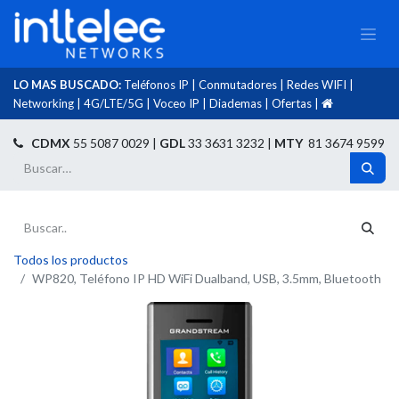
LO MAS BUSCADO:
Teléfonos IP
|
Conmutadores
|
Redes WIFI
|
Networking
|
4G/LTE/5G
|
Voceo IP
|
Diademas
|
Ofertas
|​
​
CDMX
55 5087 0029 |
GDL
33 3631 3232 |
MTY
81 3674 9599
Todos los productos
WP820, Teléfono IP HD WiFi Dualband, USB, 3.5mm, Bluetooth