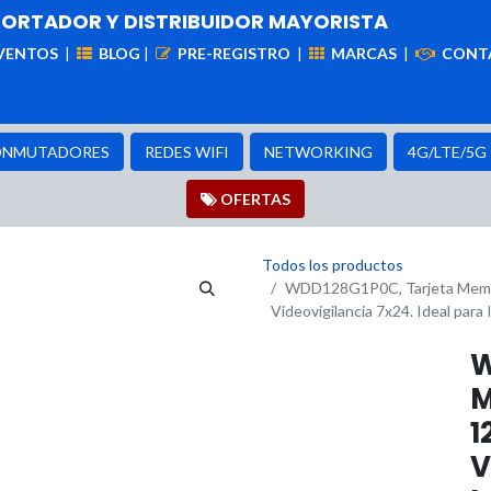
PORTADOR Y DISTRIBUIDOR MAYORISTA
VENTOS
|
BLOG
|
PRE-REGISTRO
|
MARCAS
|
CONT
iademas
Cableado
VIdeovigilancia
Enlaces
Capa
NMUTADORES
REDES WIFI
NETWORKING
4G/LTE/5G
OFER​​​​TAS
Todos los productos
WDD128G1P0C, Tarjeta Memori
Videovigilancia 7x24. Ideal par
W
M
1
V