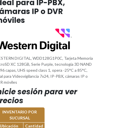
deal para IP-PBX,
ámaras IP o DVR
óviles
STERN DIGITAL, WDD128G1P0C, Tarjeta Memoria
croSD XC 128GB, Serie Purple, tecnología 3D NAND
 96 capas, UHS speed class 1, opera -25°C a 85°C,
al para Videovigilancia 7x24, IP-PBX, cámaras IP o
R móviles
nicie sesión para ver
recios
INVENTARIO POR
SUCURSAL
Ubicación
Cantidad