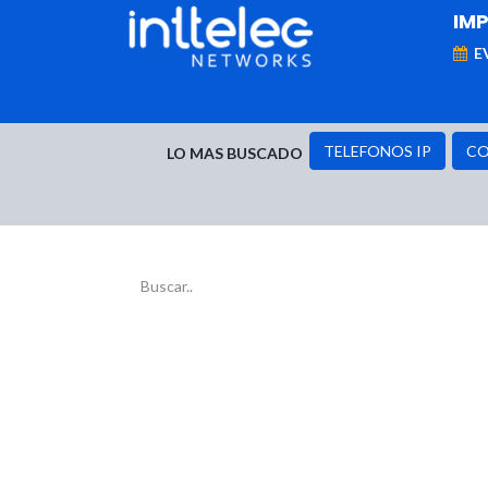
IM
E
MARCAS
Telefonía IP
Networking
D
TELEFONOS IP
CO
LO MAS BUSCADO