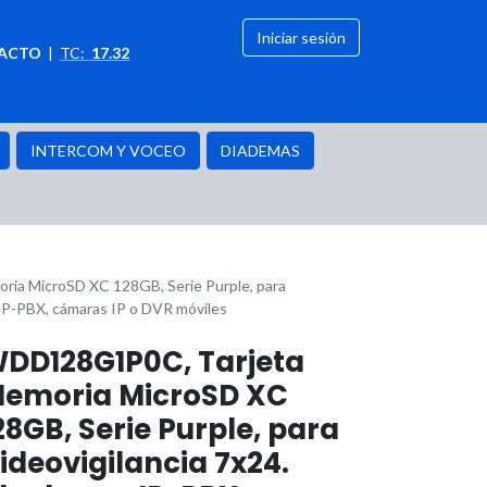
Iniciar sesión
ACTO
|
TC:
17.32
citación
OFERTAS
INTERCOM Y VOCEO
DIADEMAS
a MicroSD XC 128GB, Serie Purple, para
a IP-PBX, cámaras IP o DVR móviles
DD128G1P0C, Tarjeta
emoria MicroSD XC
28GB, Serie Purple, para
ideovigilancia 7x24.