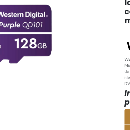
I
c
m
WE
Mi
de
ide
DV
I
p