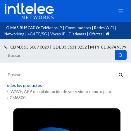
LO MAS BUSCADO:
Teléfonos IP
|
Conmutadores
|
Redes WIFI
|
Networking
|
4G/LTE/5G
|
Voceo IP
|
Diademas
|
Ofertas
|​
​
CDMX
55 5087 0029 |
GDL
33 3631 3232 |
MTY
81 3674 9599
Todos los productos
WAVE, APP de colaboración de voz y video remoto para
UCM6300