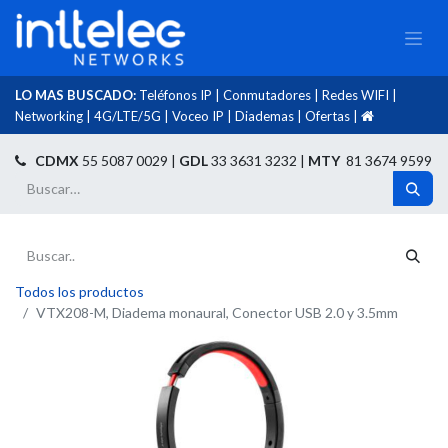
LO MAS BUSCADO:
Teléfonos IP
|
Conmutadores
|
Redes WIFI
|
Networking
|
4G/LTE/5G
|
Voceo IP
|
Diademas
|
Ofertas
|​
​
CDMX
55 5087 0029 |
GDL
33 3631 3232 |
MTY
81 3674 9599
Todos los productos
VTX208-M, Diadema monaural, Conector USB 2.0 y 3.5mm