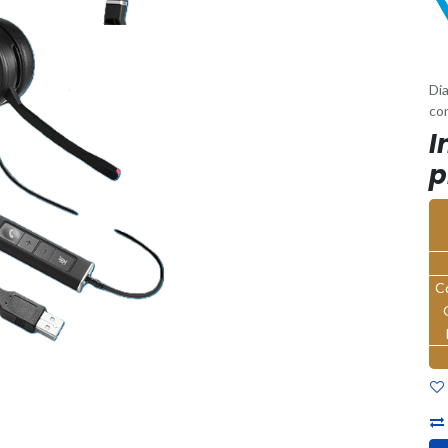
Di
con
I
p
C