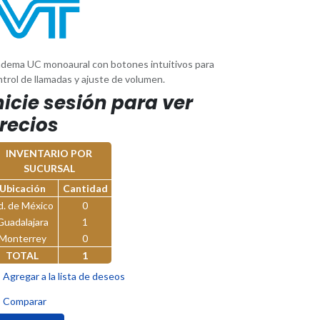
adema UC monoaural con botones intuitivos para
trol de llamadas y ajuste de volumen.
nicie sesión para ver
recios
INVENTARIO POR
SUCURSAL
Ubicación
Cantidad
d. de México
0
Guadalajara
1
Monterrey
0
TOTAL
1
Agregar a la lista de deseos
Comparar