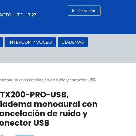
Iniciar sesión
ACTO
|
TC:
17.27
citación
OFERTAS
INTERCOM Y VOCEO
DIADEMAS
oaural con cancelación de ruido y conector USB
TX200-PRO-USB,
iadema monoaural con
ancelación de ruido y
onector USB