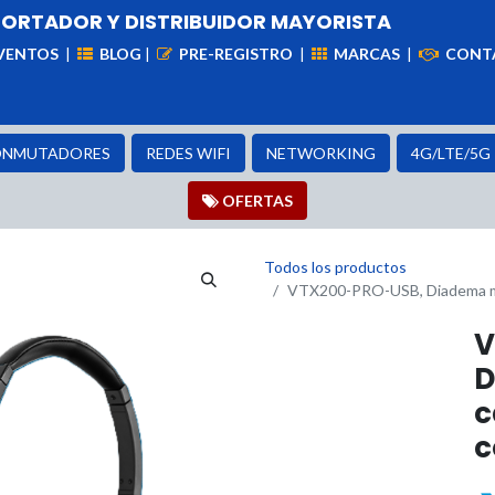
PORTADOR Y DISTRIBUIDOR MAYORISTA
VENTOS
|
BLOG
|
PRE-REGISTRO
|
MARCAS
|
CONT
iademas
Cableado
VIdeovigilancia
Enlaces
Capa
NMUTADORES
REDES WIFI
NETWORKING
4G/LTE/5G
OFER​​​​TAS
Todos los productos
VTX200-PRO-USB, Diadema mon
V
D
c
c