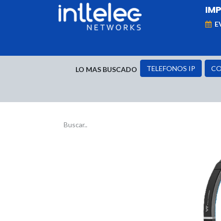
IM
E
MARCAS
Telefonía IP
Networking
D
TELEFONOS IP
CO
LO MAS BUSCADO