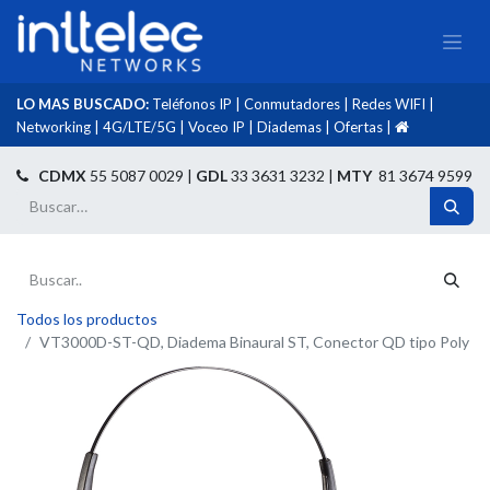
LO MAS BUSCADO:
Teléfonos IP
|
Conmutadores
|
Redes WIFI
|
Networking
|
4G/LTE/5G
|
Voceo IP
|
Diademas
|
Ofertas
|​
​
CDMX
55 5087 0029 |
GDL
33 3631 3232 |
MTY
81 3674 9599
Todos los productos
VT3000D-ST-QD, Diadema Binaural ST, Conector QD tipo Poly