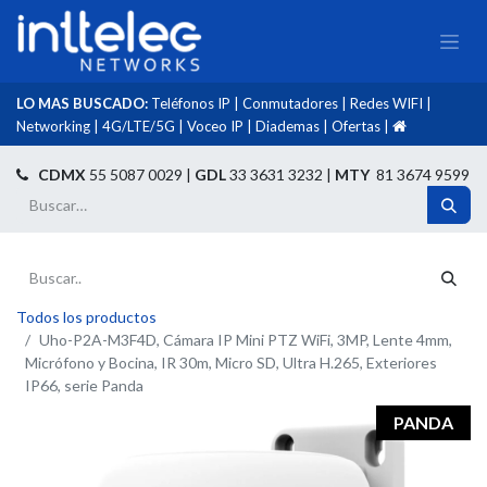
LO MAS BUSCADO:
Teléfonos IP
|
Conmutadores
|
Redes WIFI
|
Networking
|
4G/LTE/5G
|
Voceo IP
|
Diademas
|
Ofertas
|​
​
CDMX
55 5087 0029 |
GDL
33 3631 3232 |
MTY
81 3674 9599
Todos los productos
Uho-P2A-M3F4D, Cámara IP Mini PTZ WiFi, 3MP, Lente 4mm,
Micrófono y Bocina, IR 30m, Micro SD, Ultra H.265, Exteriores
IP66, serie Panda
PANDA