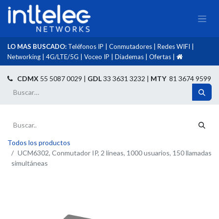
LO MAS BUSCADO:
Teléfonos IP
|
Conmutadores
|
Redes WIFI
|
Networking
|
4G/LTE/5G
|
Voceo IP
|
Diademas
|
Ofertas
|​
​
CDMX
55 5087 0029 |
GDL
33 3631 3232 |
MTY
81 3674 9599
Todos los productos
UCM6302, Conmutador IP, 2 líneas, 1000 usuarios, 150 llamadas
simultáneas