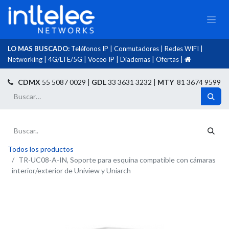
LO MAS BUSCADO:
Teléfonos IP
|
Conmutadores
|
Redes WIFI
|
Networking
|
4G/LTE/5G
|
Voceo IP
|
Diademas
|
Ofertas
|​
​
CDMX
55 5087 0029 |
GDL
33 3631 3232 |
MTY
81 3674 9599
Todos los productos
TR-UC08-A-IN, Soporte para esquina compatible con cámaras
interior/exterior de Uniview y Uniarch