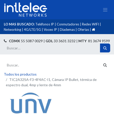
LO MAS BUSCADO:
Teléfonos IP
|
Conmutadores
|
Redes WIFI
|
Networking
|
4G/LTE/5G
|
Voceo IP
|
Diademas
|
Ofertas
|​
​
CDMX
55 5087 0029 |
GDL
33 3631 3232 |
MTY
81 3674 9599
Todos los productos
TIC2A32SA-F3-4F4AC-I1, Cámara IP Bullet, térmica de
espectro dual, 4mp y lente de 4mm