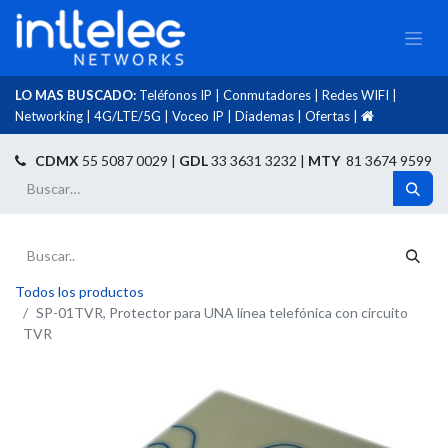
LO MAS BUSCADO:
Teléfonos IP
|
Conmutadores
|
Redes WIFI
|
Networking
|
4G/LTE/5G
|
Voceo IP
|
Diademas
|
Ofertas
|​
​
CDMX
55 5087 0029 |
GDL
33 3631 3232 |
MTY
81 3674 9599
Todos los productos
SP-01TVR, Protector para UNA línea telefónica con circuito
TVR