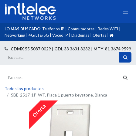
LO MAS BUSCADO:
Teléfonos IP
|
Conmutadores
|
Redes WIFI
|
Networking
|
4G/LTE/5G
|
Voceo IP
|
Diademas
|
Ofertas
|​
​
CDMX
55 5087 0029 |
GDL
33 3631 3232 |
MTY
81 3674 9599
Todos los productos
SBE-2517-1P-WT, Placa 1 puerto keystone, Blanca
Oferta