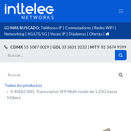
LO MAS BUSCADO:
Teléfonos IP
|
Conmutadores
|
Redes WIFI
|
Networking
|
4G/LTE/5G
|
Voceo IP
|
Diademas
|
Ofertas
|​
​
CDMX
55 5087 0029 |
GDL
33 3631 3232 |
MTY
81 3674 9599
Todos los productos
S-85DLC05D, Transceptor SFP Multi-modo de 1.25G hasta
550mts