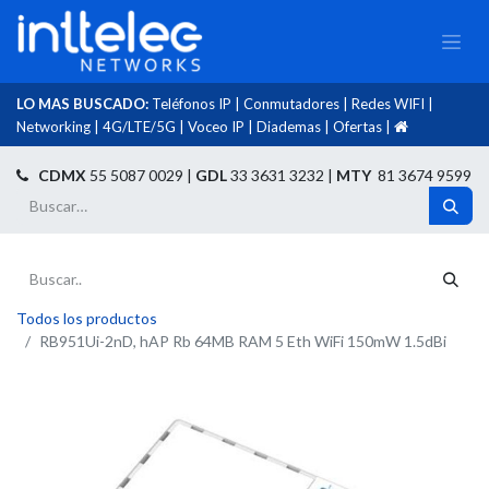
LO MAS BUSCADO:
Teléfonos IP
|
Conmutadores
|
Redes WIFI
|
Networking
|
4G/LTE/5G
|
Voceo IP
|
Diademas
|
Ofertas
|​
​
CDMX
55 5087 0029 |
GDL
33 3631 3232 |
MTY
81 3674 9599
Todos los productos
RB951Ui-2nD, hAP Rb 64MB RAM 5 Eth WiFi 150mW 1.5dBi