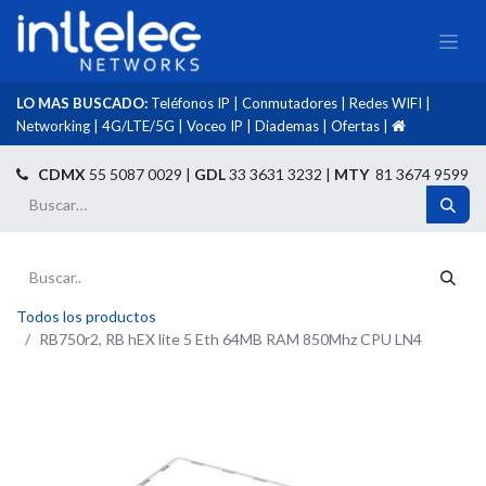
LO MAS BUSCADO:
Teléfonos IP
|
Conmutadores
|
Redes WIFI
|
Networking
|
4G/LTE/5G
|
Voceo IP
|
Diademas
|
Ofertas
|​
​
CDMX
55 5087 0029 |
GDL
33 3631 3232 |
MTY
81 3674 9599
Todos los productos
RB750r2, RB hEX lite 5 Eth 64MB RAM 850Mhz CPU LN4