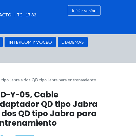
Iniciar sesión
ACTO
|
TC:
17.32
citación
OFERTAS
INTERCOM Y VOCEO
DIADEMAS
tipo Jabra a dos QD tipo Jabra para entrenamiento
D-Y-05, Cable
daptador QD tipo Jabra
 dos QD tipo Jabra para
ntrenamiento