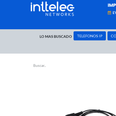
IM
E
MARCAS
Telefonía IP
Networking
D
TELEFONOS IP
CO
LO MAS BUSCADO