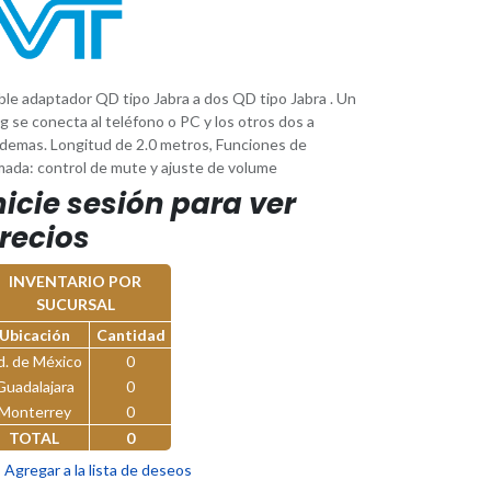
ble adaptador QD tipo Jabra a dos QD tipo Jabra . Un
g se conecta al teléfono o PC y los otros dos a
ademas. Longitud de 2.0 metros, Funciones de
mada: control de mute y ajuste de volume
nicie sesión para ver
recios
INVENTARIO POR
SUCURSAL
Ubicación
Cantidad
d. de México
0
Guadalajara
0
Monterrey
0
TOTAL
0
Agregar a la lista de deseos