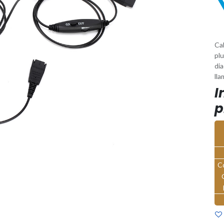
Ca
plu
di
lla
I
p
C