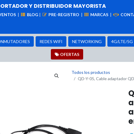
PORTADOR Y DISTRIBUIDOR MAYORISTA
VENTOS
|
BLOG
|
PRE-REGISTRO
|
MARCAS
|
CONT
iademas
Cableado
VIdeovigilancia
Enlaces
Capa
NMUTADORES
REDES WIFI
NETWORKING
4G/LTE/5G
OFER​​​​TAS
Todos los productos
QD-Y-05, Cable adaptador QD 
Q
a
a
e