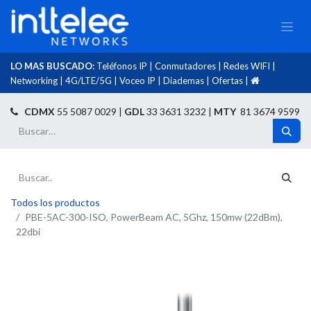
LO MAS BUSCADO:
Teléfonos IP
|
Conmutadores
|
Redes WIFI
|
Networking
|
4G/LTE/5G
|
Voceo IP
|
Diademas
|
Ofertas
|​
​
CDMX
55 5087 0029 |
GDL
33 3631 3232 |
MTY
81 3674 9599
Todos los productos
PBE-5AC-300-ISO, PowerBeam AC, 5Ghz, 150mw (22dBm),
22dbi