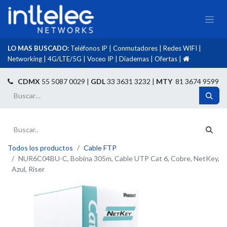
LO MAS BUSCADO:
Teléfonos IP
|
Conmutadores
|
Redes WIFI
|
Networking
|
4G/LTE/5G
|
Voceo IP
|
Diademas
|
Ofertas
|​
​
CDMX
55 5087 0029 |
GDL
33 3631 3232 |
MTY
81 3674 9599
Todos los productos
Cable FTP
NUR6C04BU-C, Bobina 305m, Cable UTP Cat 6, Cobre, NetKey,
Azul, Riser