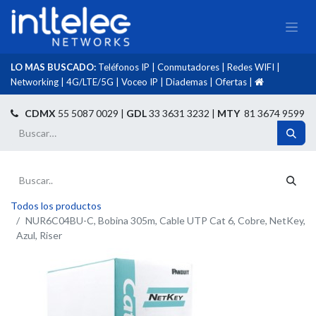
LO MAS BUSCADO:
Teléfonos IP
|
Conmutadores
|
Redes WIFI
|
Networking
|
4G/LTE/5G
|
Voceo IP
|
Diademas
|
Ofertas
|​
​
CDMX
55 5087 0029 |
GDL
33 3631 3232 |
MTY
81 3674 9599
Todos los productos
NUR6C04BU-C, Bobina 305m, Cable UTP Cat 6, Cobre, NetKey,
Azul, Riser