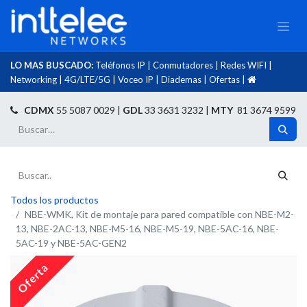
LO MAS BUSCADO:
Teléfonos IP
|
Conmutadores
|
Redes WIFI
|
Networking
|
4G/LTE/5G
|
Voceo IP
|
Diademas
|
Ofertas
|​
​
CDMX
55 5087 0029 |
GDL
33 3631 3232 |
MTY
81 3674 9599
Todos los productos
NBE-WMK, Kit de montaje para pared compatible con NBE-M2-
13, NBE-2AC-13, NBE-M5-16, NBE-M5-19, NBE-5AC-16, NBE-
5AC-19 y NBE-5AC-GEN2
Oferta