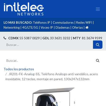
LO MAS BUSCADO:
Teléfonos IP
|
Conmutadores
|
Redes WIFI
|
Networking
|
4G/LTE/5G
|
Voceo IP
|
Diademas
|
Ofertas
|​
​
CDMX
55 5087 0029 |
GDL
33 3631 3232 |
MTY
81 3674 9599
Todos los productos
JR201-FK-Analog-SS, Teléfono Análogo anti vandálico, acero
inoxidable, 12 teclas, montaje en pared, 130x247x132mm