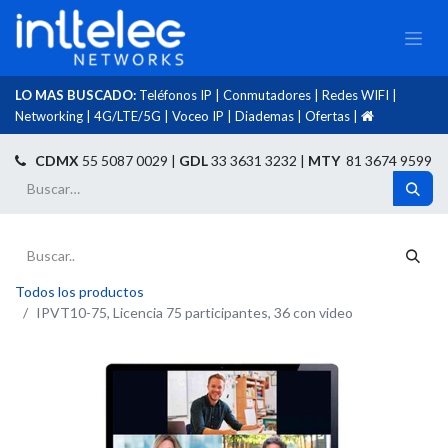
LO MAS BUSCADO:
Teléfonos IP
|
Conmutadores
|
Redes WIFI
|
Networking
|
4G/LTE/5G
|
Voceo IP
|
Diademas
|
Ofertas
|​
​
CDMX
55 5087 0029 |
GDL
33 3631 3232 |
MTY
81 3674 9599
Todos los productos
IPVT10-75, Licencia 75 participantes, 36 con video