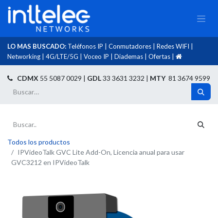
LO MAS BUSCADO:
Teléfonos IP
|
Conmutadores
|
Redes WIFI
|
Networking
|
4G/LTE/5G
|
Voceo IP
|
Diademas
|
Ofertas
|​
​
CDMX
55 5087 0029 |
GDL
33 3631 3232 |
MTY
81 3674 9599
Todos los productos
IPVideoTalk GVC Lite Add-On, Licencia anual para usar
GVC3212 en IPVideoTalk