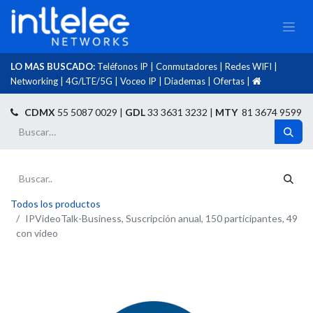
LO MAS BUSCADO:
Teléfonos IP
|
Conmutadores
|
Redes WIFI
|
Networking
|
4G/LTE/5G
|
Voceo IP
|
Diademas
|
Ofertas
|​
​
CDMX
55 5087 0029 |
GDL
33 3631 3232 |
MTY
81 3674 9599
Todos los productos
IPVideoTalk-Business, Suscripción anual, 150 participantes, 49
con video