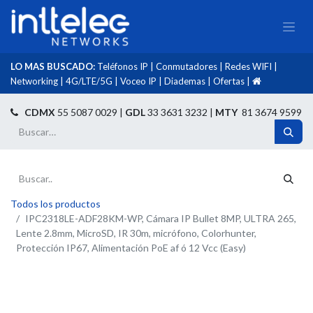
LO MAS BUSCADO:
Teléfonos IP
|
Conmutadores
|
Redes WIFI
|
Networking
|
4G/LTE/5G
|
Voceo IP
|
Diademas
|
Ofertas
|​
​
CDMX
55 5087 0029 |
GDL
33 3631 3232 |
MTY
81 3674 9599
Todos los productos
IPC2318LE-ADF28KM-WP, Cámara IP Bullet 8MP, ULTRA 265,
Lente 2.8mm, MicroSD, IR 30m, micrófono, Colorhunter,
Protección IP67, Alimentación PoE af ó 12 Vcc (Easy)