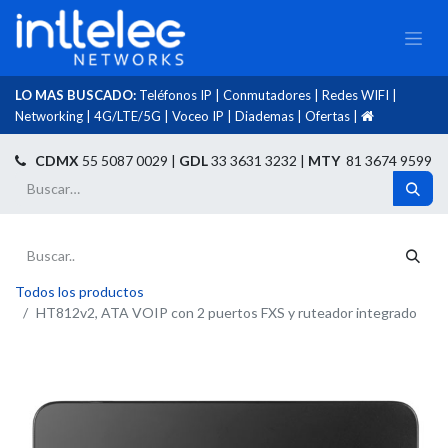
LO MAS BUSCADO:
Teléfonos IP
|
Conmutadores
|
Redes WIFI
|
Networking
|
4G/LTE/5G
|
Voceo IP
|
Diademas
|
Ofertas
|​
​
CDMX
55 5087 0029 |
GDL
33 3631 3232 |
MTY
81 3674 9599
Todos los productos
HT812v2, ATA VOIP con 2 puertos FXS y ruteador integrado