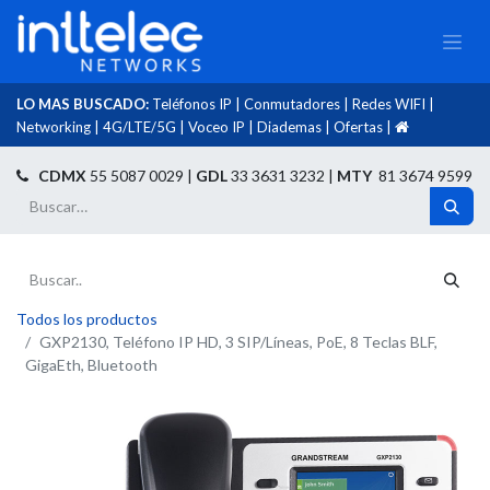
LO MAS BUSCADO:
Teléfonos IP
|
Conmutadores
|
Redes WIFI
|
Networking
|
4G/LTE/5G
|
Voceo IP
|
Diademas
|
Ofertas
|​
​
CDMX
55 5087 0029 |
GDL
33 3631 3232 |
MTY
81 3674 9599
Todos los productos
GXP2130, Teléfono IP HD, 3 SIP/Líneas, PoE, 8 Teclas BLF,
GigaEth, Bluetooth