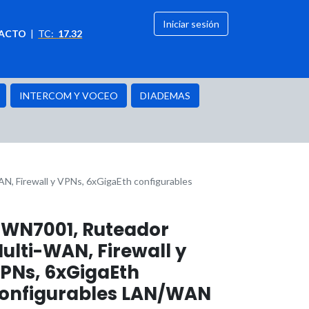
Iniciar sesión
ACTO
|
TC:
17.32
citación
OFERTAS
INTERCOM Y VOCEO
DIADEMAS
, Firewall y VPNs, 6xGigaEth configurables
WN7001, Ruteador
ulti-WAN, Firewall y
PNs, 6xGigaEth
onfigurables LAN/WAN