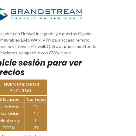
eador con Firewall integrado y 6 puertos Gigabit
nfigurables LAN/WAN. VPN para acceso remoto,
anceo y failover, Firewall, QoS avanzado, monitor de
licaciones, compatible con GWN.cloud
nicie sesión para ver
recios
INVENTARIO POR
SUCURSAL
Ubicación
Cantidad
d. de México
12
Guadalajara
17
Monterrey
0
TOTAL
29