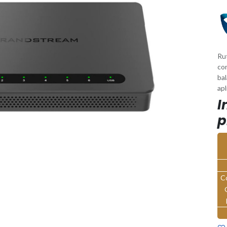
Rut
co
bal
ap
I
p
C