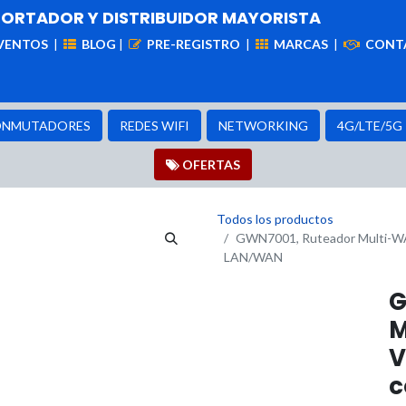
PORTADOR Y DISTRIBUIDOR MAYORISTA
VENTOS
|
BLOG
|
PRE-REGISTRO
|
MARCAS
|
CONT
iademas
Cableado
VIdeovigilancia
Enlaces
Capa
NMUTADORES
REDES WIFI
NETWORKING
4G/LTE/5G
OFER​​​​TAS
Todos los productos
GWN7001, Ruteador Multi-WAN
LAN/WAN
G
M
V
c