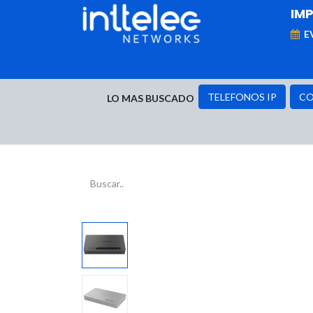
IM
E
MARCAS
Telefonía IP
Networking
D
TELEFONOS IP
CO
LO MAS BUSCADO