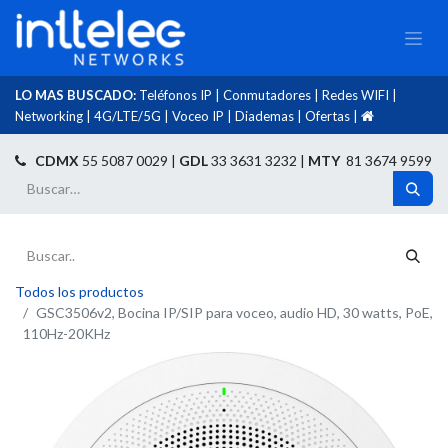
LO MAS BUSCADO:
Teléfonos IP
|
Conmutadores
|
Redes WIFI
|
Networking
|
4G/LTE/5G
|
Voceo IP
|
Diademas
|
Ofertas
|​
​
CDMX
55 5087 0029 |
GDL
33 3631 3232 |
MTY
81 3674 9599
Todos los productos
GSC3506v2, Bocina IP/SIP para voceo, audio HD, 30 watts, PoE,
110Hz-20KHz