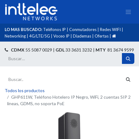
LO MAS BUSCADO:
Teléfonos IP
|
Conmutadores
|
Redes WIFI
|
Networking
|
4G/LTE/5G
|
Voceo IP
|
Diademas
|
Ofertas
|​
​
CDMX
55 5087 0029 |
GDL
33 3631 3232 |
MTY
81 3674 9599
Todos los productos
GHP611W, Teléfono Hotelero IP Negro, WiFi, 2 cuentas SIP 2
líneas, GDMS, no soporta PoE