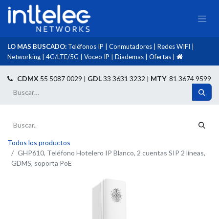
LO MAS BUSCADO:
Teléfonos IP
|
Conmutadores
|
Redes WIFI
|
Networking
|
4G/LTE/5G
|
Voceo IP
|
Diademas
|
Ofertas
|​
​
CDMX
55 5087 0029 |
GDL
33 3631 3232 |
MTY
81 3674 9599
Todos los productos
GHP610, Teléfono Hotelero IP Blanco, 2 cuentas SIP 2 líneas,
GDMS, soporta PoE