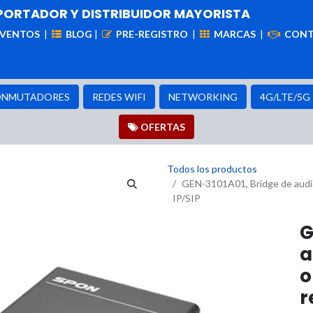
PORTADOR Y DISTRIBUIDOR MAYORISTA
EVENTOS
|
BLOG
|
PRE-REGISTRO
|
MARCAS
|
CON
iademas
Cableado
VIdeovigilancia
Enlaces
Capa
NMUTADORES
REDES WIFI
NETWORKING
4G/LTE/5G
OFER​​​​TAS
Todos los productos
GEN-3101A01, Bridge de audio 
IP/SIP
G
a
o
r