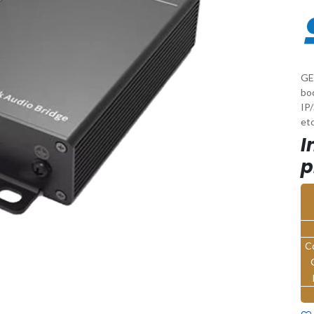
GE
bo
IP/
etc
I
p
C