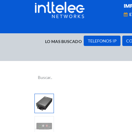
IM
MARCAS
Telefonía IP
Networking
D
TELEFONOS IP
CO
LO MAS BUSCADO