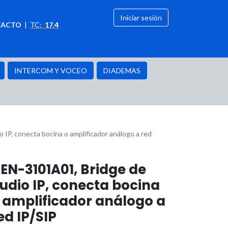
Iniciar sesión
TACTO
|
TC:
17.4
citación
OFERTAS
INTERCOM Y VOCEO
DIADEMAS
IP, conecta bocina o amplificador análogo a red
EN-3101A01, Bridge de
udio IP, conecta bocina
 amplificador análogo a
ed IP/SIP