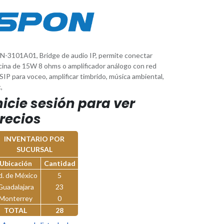
N-3101A01, Bridge de audio IP, permite conectar
cina de 15W 8 ohms o amplificador análogo con red
SIP para voceo, amplificar timbrido, música ambiental,
,
nicie sesión para ver
recios
INVENTARIO POR
SUCURSAL
Ubicación
Cantidad
d. de México
5
Guadalajara
23
Monterrey
0
TOTAL
28