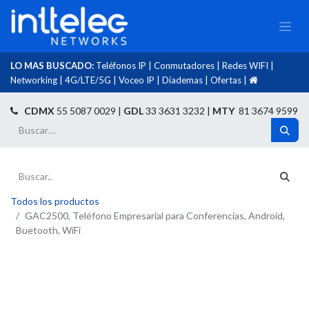
LO MAS BUSCADO:
Teléfonos IP
|
Conmutadores
|
Redes WIFI
|
Networking
|
4G/LTE/5G
|
Voceo IP
|
Diademas
|
Ofertas
|​
​
CDMX
55 5087 0029 |
GDL
33 3631 3232 |
MTY
81 3674 9599
Todos los productos
GAC2500, Teléfono Empresarial para Conferencias, Android,
Buetooth, WiFi