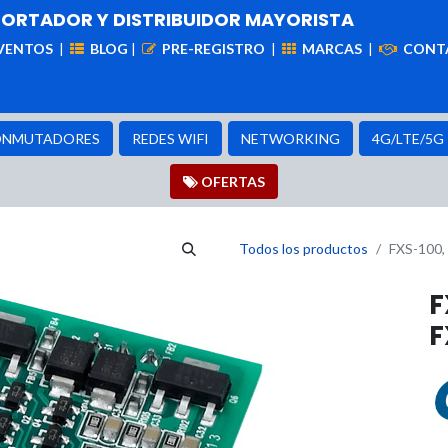
PORTADOR Y DISTRIBUIDOR MAYORISTA
VENTOS
|
BLOG
|
PRE-REGISTRO
|
MARCAS
|
CONT
iademas
Cableado
VIdeovigilancia
Enlaces
Capa
NMUTADORES
REDES WIFI
NETWORKING
4G/LTE/5G
OFER​​​​TAS
Todos los productos
FXS-100,
F
F