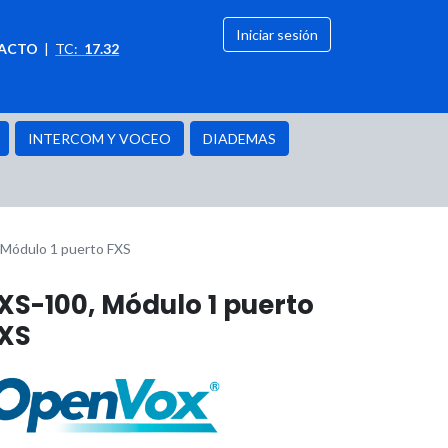
Iniciar sesión
ACTO
|
TC:
17.32
citación
OFERTAS
INTERCOM Y VOCEO
DIADEMAS
 Módulo 1 puerto FXS
XS-100, Módulo 1 puerto
XS