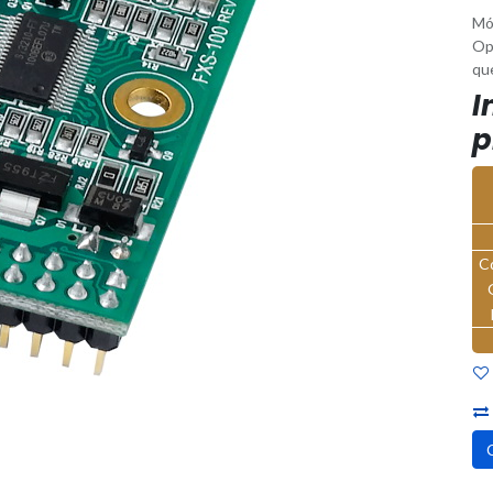
Mó
Op
que
I
p
C