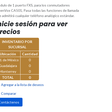
dulo de 1 puerto FXS, para los conmutadores
enVox CA501, Pasa todas las funciones de llamada
 admitirá cualquier teléfono analógico estándar.
nicie sesión para ver
recios
INVENTARIO POR
SUCURSAL
Ubicación
Cantidad
d. de México
0
Guadalajara
0
Monterrey
0
TOTAL
0
Agregar a la lista de deseos
Comparar
Contáctenos