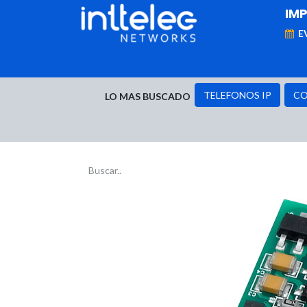
IM
E
MARCAS
Telefonía IP
Networking
D
TELEFONOS IP
CO
LO MAS BUSCADO