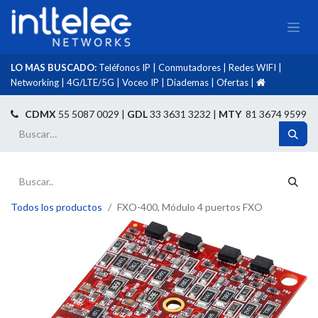
LO MAS BUSCADO:
Teléfonos IP
|
Conmutadores
|
Redes WIFI
|
Networking
|
4G/LTE/5G
|
Voceo IP
|
Diademas
|
Ofertas
|​
​
CDMX
55 5087 0029 |
GDL
33 3631 3232 |
MTY
81 3674 9599
Todos los productos
FXO-400, Módulo 4 puertos FXO