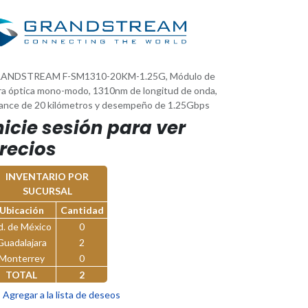
ANDSTREAM F-SM1310-20KM-1.25G, Módulo de
bra óptica mono-modo, 1310nm de longitud de onda,
cance de 20 kilómetros y desempeño de 1.25Gbps
nicie sesión para ver
recios
INVENTARIO POR
SUCURSAL
Ubicación
Cantidad
d. de México
0
Guadalajara
2
Monterrey
0
TOTAL
2
Agregar a la lista de deseos