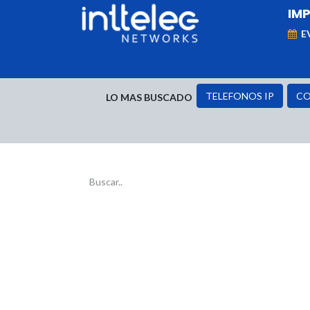
IM
E
MARCAS
Telefonía IP
Networking
D
TELEFONOS IP
CO
LO MAS BUSCADO