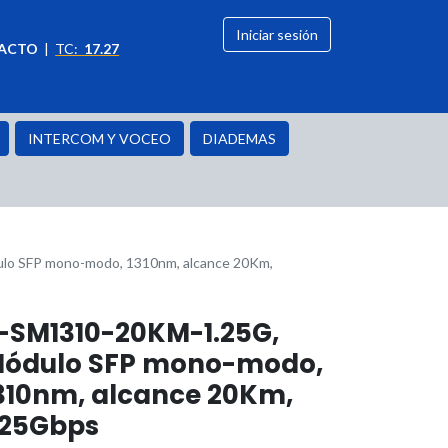
Iniciar sesión
ACTO
|
TC:
17.27
citación
OFERTAS
INTERCOM Y VOCEO
DIADEMAS
o SFP mono-modo, 1310nm, alcance 20Km,
-SM1310-20KM-1.25G,
ódulo SFP mono-modo,
310nm, alcance 20Km,
.25Gbps