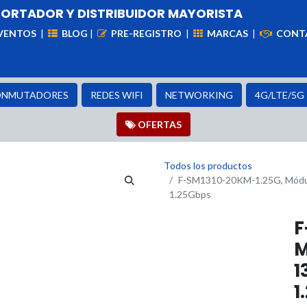
PORTADOR Y DISTRIBUIDOR MAYORISTA
VENTOS
|
BLOG
|
PRE-REGISTRO
|
MARCAS
|
CONT
iademas
Cableado
VIdeovigilancia
Enlaces
Capa
NMUTADORES
REDES WIFI
NETWORKING
4G/LTE/5G
OFER​​​​TAS
Todos los productos
F-SM1310-20KM-1.25G, Módul
1.25Gbps
F
M
1
1