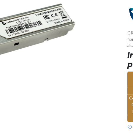
GR
fi
al
I
p
C