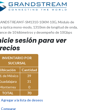
ANDSTREAM F-SM1310-10KM-10G, Módulo de
bra óptica mono-modo, 1310nm de longitud de onda,
cance de 10 kilómetros y desempeño de 10Gbps
nicie sesión para ver
recios
INVENTARIO POR
SUCURSAL
Ubicación
Cantidad
d. de México
39
Guadalajara
31
Monterrey
0
TOTAL
70
Agregar a la lista de deseos
Comparar