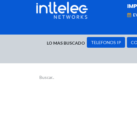
IM
E
MARCAS
Telefonía IP
Networking
D
TELEFONOS IP
CO
LO MAS BUSCADO