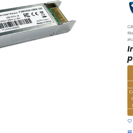
GR
fi
al
I
p
C