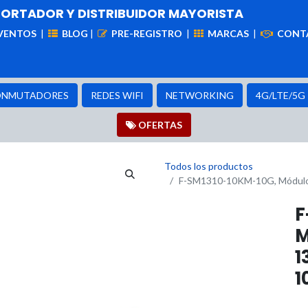
PORTADOR Y DISTRIBUIDOR MAYORISTA
VENTOS
|
BLOG
|
PRE-REGISTRO
|
MARCAS
|
CONT
iademas
Cableado
VIdeovigilancia
Enlaces
Capa
NMUTADORES
REDES WIFI
NETWORKING
4G/LTE/5G
OFER​​​​TAS
Todos los productos
F-SM1310-10KM-10G, Módulo
F
M
1
1