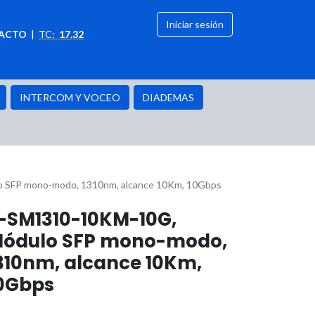
Iniciar sesión
ACTO
|
TC:
17.32
citación
OFERTAS
INTERCOM Y VOCEO
DIADEMAS
 SFP mono-modo, 1310nm, alcance 10Km, 10Gbps
-SM1310-10KM-10G,
ódulo SFP mono-modo,
310nm, alcance 10Km,
0Gbps